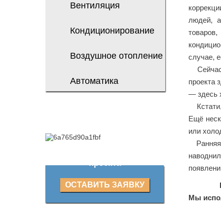
Вентиляция
коррекци
людей, а
Кондиционирование
товаров
кондицио
Воздушное отопление
случае, 
Сейчас н
Автоматика
проекта 
— здесь 
Кстати, 
Ещё неск
или холо
Ранняя в
Оставьте заявку на расчет
наводнил
проекта
появлени
ОСТАВИТЬ ЗАЯВКУ
Мы испо