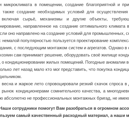
и микроклимата в помещении, создание благоприятной и п
 также создание необходимых условий для осуществления к
, включая сырьё, механизмы и другие объекты, требую
нирование, направленное на создание оптимального климата
если оно направлено на создание условий для промышленных,
емалой популярностью пользуется проектирование комплекса
здания, с последующим монтажом систем и агрегатов. Однако в
хозяин сам принимает решение, оборудовать своё жилище конди
о кондиционировании жилых помещений. Погодные аномалии вс
олько лет назад мало кто мог представить, что покупка кондиц
дильником.
есна и жаркое лето спровоцировали резкий скачок спроса в
 рынок кондиционерами сомнительного качества, а многоднев
ю абсолютно не профессиональных монтажных бригад, не имею
Наши сотрудники помогут Вам разобраться в огромном асс
льзуем самый качественный расходный материал, а наши м