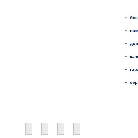
бес
пом
дос
кач
гар
сер