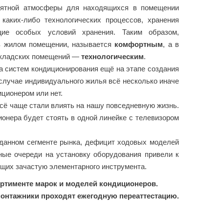
риятной атмосферы для находящихся в помещении
аких-либо технологических процессов, хранения
щие особых условий хранения. Таким образом,
 в жилом помещении, называется
комфортным
, а в
 складских помещений —
технологическим
.
 систем кондиционирования ещё на этапе создания
 случае индивидуального жилья всё несколько иначе
ционером или нет.
ё чаще стали влиять на нашу повседневную жизнь.
ионера будет стоять в одной линейке с телевизором
 данном сегменте рынка, дефицит ходовых моделей
ные очереди на установку оборудования привели к
щих зачастую элементарного инструмента.
ортименте марок и моделей кондиционеров.
онтажники проходят ежегодную переаттестацию.